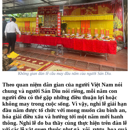
Không gian đàn lễ cầu may đầu năm của người Sán Dìu.
Theo quan niệm dân gian của người Việt Nam nói
chung và người Sán Dìu nói riêng, mỗi năm con
người đều có thể gặp những điều thuận lợi hoặc
không may trong cuộc sống. Vì vậy, nghi lễ giải hạn
đầu năm được tổ chức với mong muốn cầu bình an,
hóa giải điều xấu và hướng tới một năm mới hanh
thông. Nghi lễ do ba thầy cúng thực hiện trên đàn lễ
với các lễ vật quen thuộc như gà, xôi, rượu, hoa quả