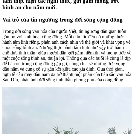
tâm thực hiện các nghi thức, gửi gắm mong ước
bình an cho năm mới.
Vai trò của tín ngưỡng trong đời sống cộng đồng
Trong đời sống văn hóa của người Việt, tín ngưỡng dân gian luôn
gắn bó với sinh hoạt cộng đồng. Mỗi dân tộc đều có những thực
hành tâm linh riêng, phản ánh cách nhìn về thế giới và khát vọng về
cuộc sống bình an. Những thực hành tâm linh như vậy trở thành
chỗ dựa tinh thần, giúp người dân gửi gắm niềm tin và mong ước về
một cuộc sống bình an, thuận lợi. Thông qua các buổi lễ cũng là dịp
để bà con trong cộng đồng gặp gỡ, cùng chia sẻ những ước vọng
đầu năm và củng cố sự gắn kết giữa các gia đình. Qua thời gian,
nghi lễ cầu may đầu năm đã trở thành một phần của bản sắc văn hóa
Sán Dìu, phản ánh đời sống tinh thần phong phú của cộng đồng.