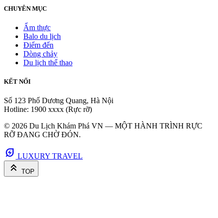
CHUYÊN MỤC
Ẩm thực
Balo du lịch
Điểm đến
Dòng chảy
Du lịch thể thao
KẾT NỐI
Số 123 Phố Dương Quang, Hà Nội
Hotline: 1900 xxxx (Rực rỡ)
© 2026 Du Lịch Khám Phá VN — MỘT HÀNH TRÌNH RỰC
RỠ ĐANG CHỜ ĐÓN.
energy_savings_leaf
LUXURY TRAVEL
keyboard_double_arrow_up
TOP