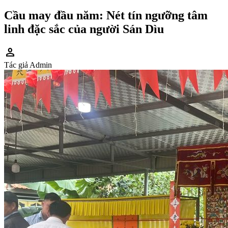
Cầu may đầu năm: Nét tín ngưỡng tâm
linh đặc sắc của người Sán Dìu
person
Tác giả
Admin