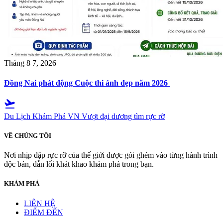
Tháng 8 7, 2026
Đồng Nai phát động Cuộc thi ảnh đẹp năm 2026
flight_takeoff
Du Lịch Khám Phá VN
Vượt đại dương tìm rực rỡ
VỀ CHÚNG TÔI
Nơi nhịp đập rực rỡ của thế giới được gói ghém vào từng hành trình
độc bản, dẫn lối khát khao khám phá trong bạn.
KHÁM PHÁ
LIÊN HỆ
ĐIỂM ĐẾN