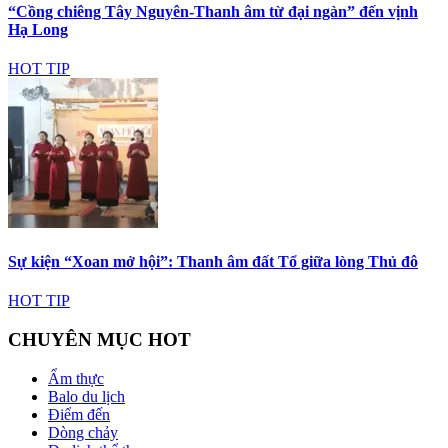
“Cồng chiêng Tây Nguyên-Thanh âm từ đại ngàn” đến vịnh
Hạ Long
HOT TIP
Sự kiện “Xoan mở hội”: Thanh âm đất Tổ giữa lòng Thủ đô
HOT TIP
CHUYÊN MỤC HOT
Ẩm thực
Balo du lịch
Điểm đến
Dòng chảy