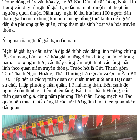
Trong dòng chảy văn hóa ấy, người Sán Dìu tại xã Thống Nhất, Hạ
Long vẫn duy trì nghi lễ giải hạn đầu năm như một sinh hoạt tín
ngưỡng quen thuộc. Năm nay, nghi lễ thu hút hơn 100 người dân
tham gia tạo nên không khí linh thiêng, đồng thời là dịp để người
dân địa phương quây quần, cùng tham gia sinh hoạt văn hóa truyền
thống.
Ý nghĩa của nghi lễ giải hạn đầu năm
Nghi lễ giải hạn đầu năm là dịp để thỉnh các đấng linh thiêng chứng
lễ, cầu mong bình an và hóa giải những điều không thuận lợi trong
năm. Trong nghi thức, các thầy cúng lần lượt thỉnh các tầng thần
linh theo quan niệm truyền thống. Trước hết là Cửa Thánh gồm
Tam Thanh Ngọc Hoàng, Thái Thượng Lão Quân và Quan Âm Bồ
Tát. Tiếp đến là các vị thần quan cai quản thiên giới như Đại quan
sư chủ, Thập phương thần quân, Tứ hải long thần. Bên cạnh đó,
nghi lễ còn thỉnh gia tiên nhiều tầng, Bản thổ Thành Hoàng, các
thần quan sứ giả, cùng năm phương Thổ thần, Long mạch và Táo
quân bốn mùa. Cuối cùng là các lực lượng âm binh theo quan niệm
dân gian.