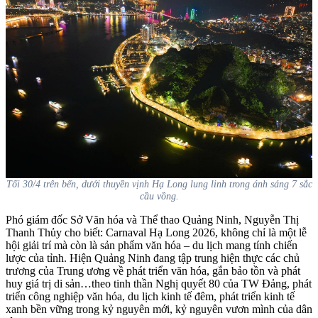
Tối 30/4 trên bến, dưới thuyền vịnh Hạ Long lung linh trong ánh sáng 7 sắc
cầu vồng.
Phó giám đốc Sở Văn hóa và Thể thao Quảng Ninh, Nguyễn Thị
Thanh Thủy cho biết: Carnaval Hạ Long 2026, không chỉ là một lễ
hội giải trí mà còn là sản phẩm văn hóa – du lịch mang tính chiến
lược của tỉnh. Hiện Quảng Ninh đang tập trung hiện thực các chủ
trương của Trung ương về phát triển văn hóa, gắn bảo tồn và phát
huy giá trị di sản…theo tinh thần Nghị quyết 80 của TW Đảng, phát
triển công nghiệp văn hóa, du lịch kinh tế đêm, phát triển kinh tế
xanh bền vững trong kỷ nguyên mới, kỷ nguyên vươn mình của dân