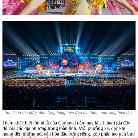
Sân khấu lớn được dàn dựng bằng hiệu ứng âm thanh ánh sáng hiện đại.
Điểm khác biệt lớn nhất của Carnaval năm nay là sự tham gia đầy
đủ của các địa phương trong toàn tỉnh. Mỗi phường xã, đặc khu
mang đến những nét văn hóa đặc trưng riêng, góp phần tạo nên bức