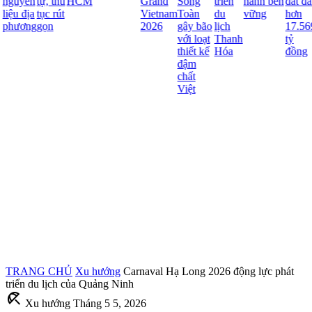
nguyên
tự, thủ
HCM
Grand
Song
triển
hành bền
đất đai
iệu địa
tục rút
Vietnam
Toàn
du
vững
hơn
phương
gọn
2026
gây bão
lịch
17.569
với loạt
Thanh
tỷ
thiết kế
Hóa
đồng
đậm
chất
Việt
TRANG CHỦ
Xu hướng
Carnaval Hạ Long 2026 động lực phát
triển du lịch của Quảng Ninh
beach_access
Xu hướng
Tháng 5 5, 2026