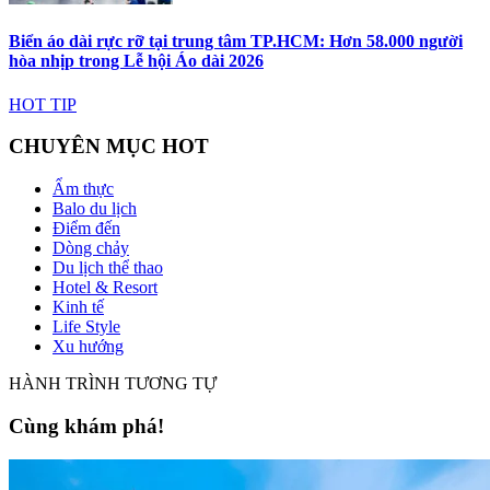
Biển áo dài rực rỡ tại trung tâm TP.HCM: Hơn 58.000 người
hòa nhịp trong Lễ hội Áo dài 2026
HOT TIP
CHUYÊN MỤC HOT
Ẩm thực
Balo du lịch
Điểm đến
Dòng chảy
Du lịch thể thao
Hotel & Resort
Kinh tế
Life Style
Xu hướng
HÀNH TRÌNH TƯƠNG TỰ
Cùng khám phá!