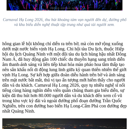
Carnaval Hạ Long 2026, thu hút khoảng tám vạn người đến dự, đường phố
và khu biểu diễn nghệ thuật tập trung như quá tải người xem.
hông gian lễ hội không chỉ diễn ra trên bờ, mà còn mở rộng xuống
dưới mặt nước biển vịnh Hạ Long. Chi hội tàu Du lịch, thuộc Hiệp
hội du lịch Quảng Ninh với một đội tàu du lịch hùng hậu nhất Đông
Nam Á, đã huy động gần 100 chiếc du thuyền hạng sang trình diễn
âm thanh-ánh sáng và liên tiếp khai hỏa màn pháo hoa tầm thấp tạo
nên sân khấu nổi di động lung linh giữa kỳ quan thiên nhiên thế giới
vịnh Hạ Long. Sự kết hợp giữa đoàn diễu hành trên bờ và ánh sáng
trên mặt nước bắt mắt, thú vị tạo ấn tượng mới hiếm thấy cho người
dân và du khách. Carnaval Hạ Long 2026, quy tụ nhiều nghệ sĩ nổi
tiếng cùng hàng nghìn diễn viên quần chúng tham gia biểu diễn, sự
kiện đã thu hút hơn 80.000 người dân và du khách đến xem cổ vũ
trong khu vực kỳ đài và ngoài đường phố đoạn đường Trần Quốc
Nghiễn, trên con đường bao biển Hạ Long-Cẩm Phả con đường đẹp
nhất Quảng Ninh.