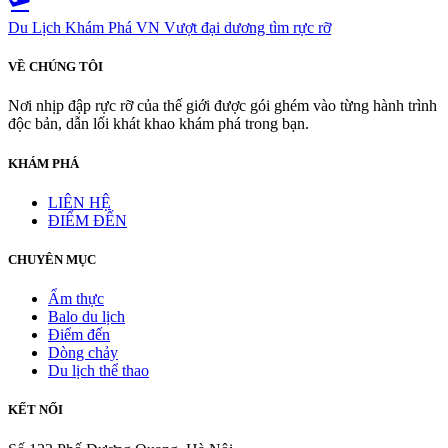
flight_takeoff
Du Lịch Khám Phá VN
Vượt đại dương tìm rực rỡ
VỀ CHÚNG TÔI
Nơi nhịp đập rực rỡ của thế giới được gói ghém vào từng hành trình
độc bản, dẫn lối khát khao khám phá trong bạn.
KHÁM PHÁ
LIÊN HỆ
ĐIỂM ĐẾN
CHUYÊN MỤC
Ẩm thực
Balo du lịch
Điểm đến
Dòng chảy
Du lịch thể thao
KẾT NỐI