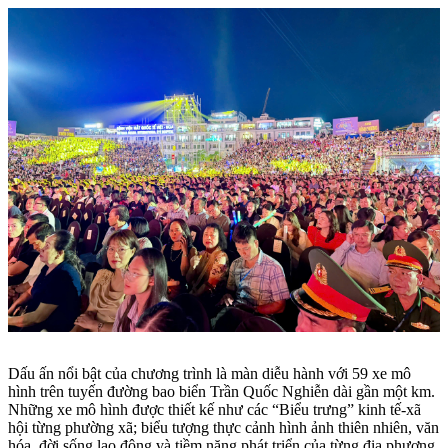
Dấu ấn nổi bật của chương trình là màn diễu hành với 59 xe mô
hình trên tuyến đường bao biển Trần Quốc Nghiễn dài gần một km.
Những xe mô hình được thiết kế như các “Biểu trưng” kinh tế-xã
hội từng phường xã; biểu tượng thực cảnh hình ảnh thiên nhiên, văn
hóa, đời sống lao động và tiềm năng phát triển của từng địa phương,