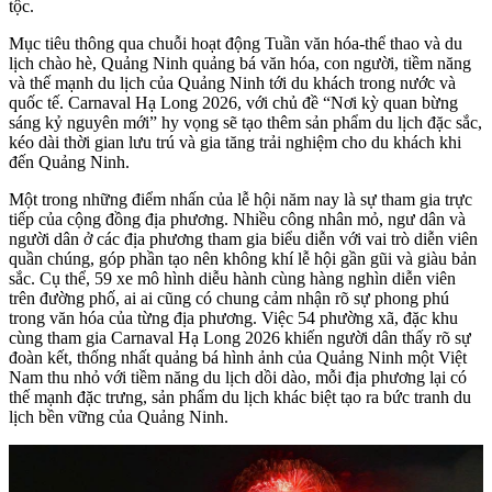
tộc.
Mục tiêu thông qua chuỗi hoạt động Tuần văn hóa-thể thao và du
lịch chào hè, Quảng Ninh quảng bá văn hóa, con người, tiềm năng
và thế mạnh du lịch của Quảng Ninh tới du khách trong nước và
quốc tế. Carnaval Hạ Long 2026, với chủ đề “Nơi kỳ quan bừng
sáng kỷ nguyên mới” hy vọng sẽ tạo thêm sản phẩm du lịch đặc sắc,
kéo dài thời gian lưu trú và gia tăng trải nghiệm cho du khách khi
đến Quảng Ninh.
Một trong những điểm nhấn của lễ hội năm nay là sự tham gia trực
tiếp của cộng đồng địa phương. Nhiều công nhân mỏ, ngư dân và
người dân ở các địa phương tham gia biểu diễn với vai trò diễn viên
quần chúng, góp phần tạo nên không khí lễ hội gần gũi và giàu bản
sắc. Cụ thể, 59 xe mô hình diễu hành cùng hàng nghìn diễn viên
trên đường phố, ai ai cũng có chung cảm nhận rõ sự phong phú
trong văn hóa của từng địa phương. Việc 54 phường xã, đặc khu
cùng tham gia Carnaval Hạ Long 2026 khiến người dân thấy rõ sự
đoàn kết, thống nhất quảng bá hình ảnh của Quảng Ninh một Việt
Nam thu nhỏ với tiềm năng du lịch dồi dào, mỗi địa phương lại có
thế mạnh đặc trưng, sản phẩm du lịch khác biệt tạo ra bức tranh du
lịch bền vững của Quảng Ninh.