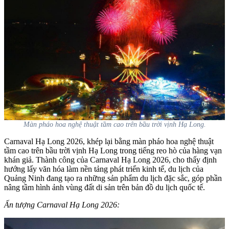
Màn pháo hoa nghệ thuật tầm cao trên bầu trời vịnh Hạ Long.
Carnaval Hạ Long 2026, khép lại bằng màn pháo hoa nghệ thuật
tầm cao trên bầu trời vịnh Hạ Long trong tiếng reo hò của hàng vạn
khán giả. Thành công của Carnaval Hạ Long 2026, cho thấy định
hướng lấy văn hóa làm nền tảng phát triển kinh tế, du lịch của
Quảng Ninh đang tạo ra những sản phẩm du lịch đặc sắc, góp phần
nâng tầm hình ảnh vùng đất di sản trên bản đồ du lịch quốc tế.
Ấn tượng Carnaval Hạ Long 2026: