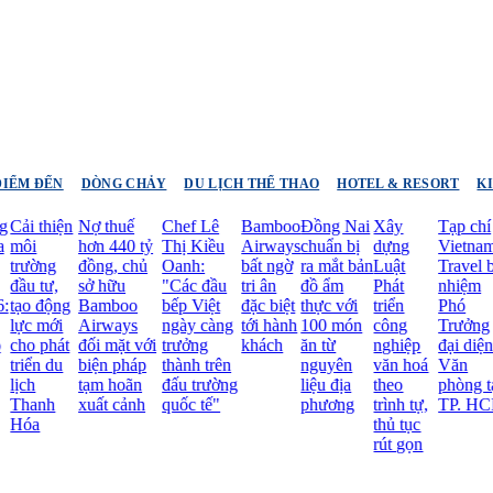
ĐIỂM ĐẾN
DÒNG CHẢY
DU LỊCH THỂ THAO
HOTEL & RESORT
K
 thiện
Nợ thuế
Chef Lê
Bamboo
Đồng Nai
Xây
Tạp chí
Nh
i
hơn 440 tỷ
Thị Kiều
Airways
chuẩn bị
dựng
Vietnam
đi 
ường
đồng, chủ
Oanh:
bất ngờ
ra mắt bản
Luật
Travel bổ
tă
 tư,
sở hữu
"Các đầu
tri ân
đồ ẩm
Phát
nhiệm
Vi
o động
Bamboo
bếp Việt
đặc biệt
thực với
triển
Phó
Ai
c mới
Airways
ngày càng
tới hành
100 món
công
Trưởng
mở
o phát
đối mặt với
trưởng
khách
ăn từ
nghiệp
đại diện
m
ển du
biện pháp
thành trên
nguyên
văn hoá
Văn
ba
h
tạm hoãn
đấu trường
liệu địa
theo
phòng tại
Đ
anh
xuất cảnh
quốc tế"
phương
trình tự,
TP. HCM
Bắ
a
thủ tục
rút gọn