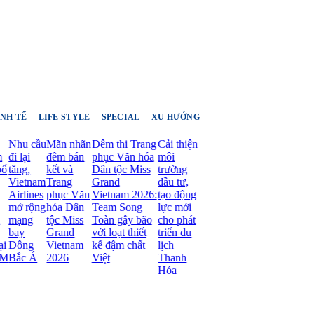
INH TẾ
LIFE STYLE
SPECIAL
XU HƯỚNG
u cầu
Mãn nhãn
Đêm thi Trang
Cải thiện
lại
đêm bán
phục Văn hóa
môi
ng,
kết và
Dân tộc Miss
trường
etnam
Trang
Grand
đầu tư,
rlines
phục Văn
Vietnam 2026:
tạo động
 rộng
hóa Dân
Team Song
lực mới
ạng
tộc Miss
Toàn gây bão
cho phát
y
Grand
với loạt thiết
triển du
ông
Vietnam
kế đậm chất
lịch
c Á
2026
Việt
Thanh
Hóa