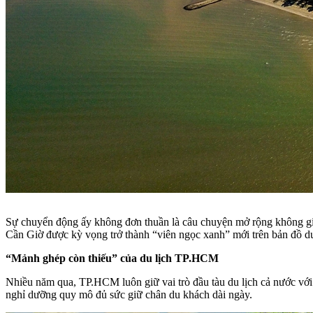
Sự chuyển động ấy không đơn thuần là câu chuyện mở rộng không gian
Cần Giờ được kỳ vọng trở thành “viên ngọc xanh” mới trên bản đồ 
“Mảnh ghép còn thiếu” của du lịch TP.HCM
Nhiều năm qua, TP.HCM luôn giữ vai trò đầu tàu du lịch cả nước với 
nghỉ dưỡng quy mô đủ sức giữ chân du khách dài ngày.