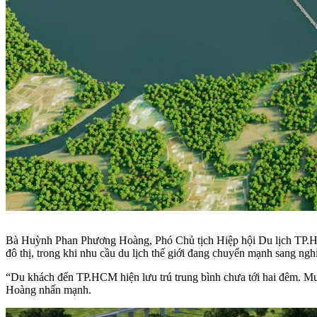
Bà Huỳnh Phan Phương Hoàng, Phó Chủ tịch Hiệp hội Du lịch TP.HC
đô thị, trong khi nhu cầu du lịch thế giới đang chuyển mạnh sang ng
“Du khách đến TP.HCM hiện lưu trú trung bình chưa tới hai đêm. Muố
Hoàng nhấn mạnh.