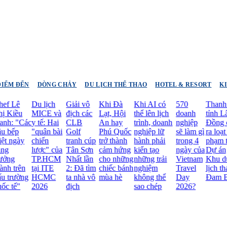
ĐIỂM ĐẾN
DÒNG CHẢY
DU LỊCH THỂ THAO
HOTEL & RESORT
K
Lê
Du lịch
Giải vô
Khi Đà
Khi AI có
570
Thanh tra
ều
MICE và
địch các
Lạt, Hội
thể lên lịch
doanh
tỉnh Lâm
 "Các
y tế: Hai
CLB
An hay
trình, doanh
nghiệp
Đồng chỉ
p
"quân bài
Golf
Phú Quốc
nghiệp lữ
sẽ làm gì
ra loạt sai
gày
chiến
tranh cúp
trở thành
hành phải
trong 4
phạm tại
lược" của
Tân Sơn
cảm hứng
kiến tạo
ngày của
Dự án
TP.HCM
Nhất lần
cho những
những trải
Vietnam
Khu du
trên
tại ITE
2: Đã tìm
chiếc bánh
nghiệm
Travel
lịch thác
ường
HCMC
ta nhà vô
mùa hè
không thể
Day
Đam B’ri
ế"
2026
địch
sao chép
2026?