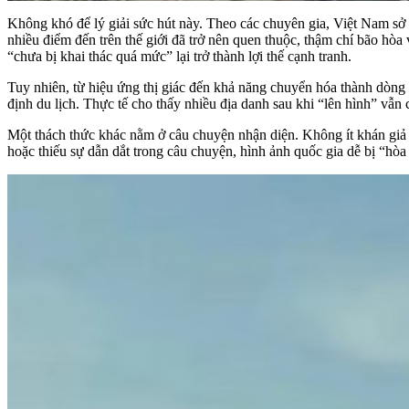
Không khó để lý giải sức hút này. Theo các chuyên gia, Việt Nam sở
nhiều điểm đến trên thế giới đã trở nên quen thuộc, thậm chí bão hò
“chưa bị khai thác quá mức” lại trở thành lợi thế cạnh tranh.
Tuy nhiên, từ hiệu ứng thị giác đến khả năng chuyển hóa thành dòng
định du lịch. Thực tế cho thấy nhiều địa danh sau khi “lên hình” vẫ
Một thách thức khác nằm ở câu chuyện nhận diện. Không ít khán giả q
hoặc thiếu sự dẫn dắt trong câu chuyện, hình ảnh quốc gia dễ bị “hòa