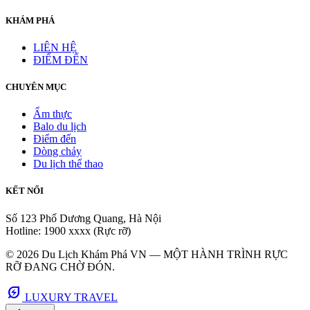
KHÁM PHÁ
LIÊN HỆ
ĐIỂM ĐẾN
CHUYÊN MỤC
Ẩm thực
Balo du lịch
Điểm đến
Dòng chảy
Du lịch thể thao
KẾT NỐI
Số 123 Phố Dương Quang, Hà Nội
Hotline: 1900 xxxx (Rực rỡ)
© 2026 Du Lịch Khám Phá VN — MỘT HÀNH TRÌNH RỰC
RỠ ĐANG CHỜ ĐÓN.
energy_savings_leaf
LUXURY TRAVEL