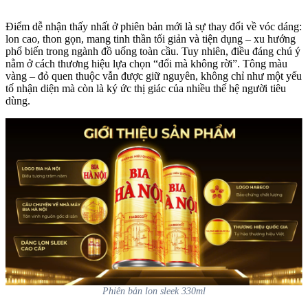
Điểm dễ nhận thấy nhất ở phiên bản mới là sự thay đổi về vóc dáng:
lon cao, thon gọn, mang tinh thần tối giản và tiện dụng – xu hướng
phổ biến trong ngành đồ uống toàn cầu. Tuy nhiên, điều đáng chú ý
nằm ở cách thương hiệu lựa chọn “đổi mà không rời”. Tông màu
vàng – đỏ quen thuộc vẫn được giữ nguyên, không chỉ như một yếu
tố nhận diện mà còn là ký ức thị giác của nhiều thế hệ người tiêu
dùng.
Phiên bản lon sleek 330ml