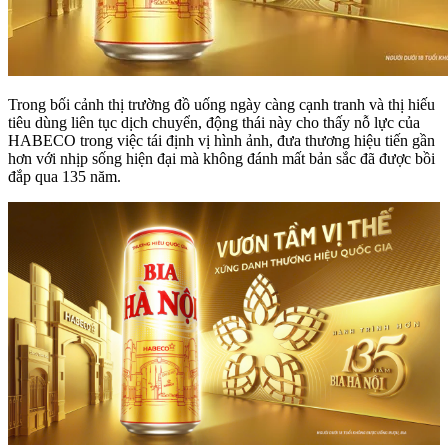
Trong bối cảnh thị trường đồ uống ngày càng cạnh tranh và thị hiếu
tiêu dùng liên tục dịch chuyển, động thái này cho thấy nỗ lực của
HABECO trong việc tái định vị hình ảnh, đưa thương hiệu tiến gần
hơn với nhịp sống hiện đại mà không đánh mất bản sắc đã được bồi
đắp qua 135 năm.