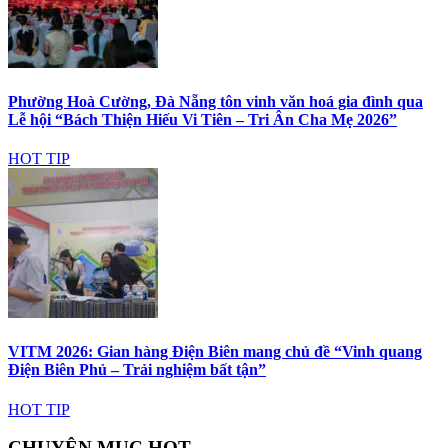
Phường Hoà Cường, Đà Nẵng tôn vinh văn hoá gia đình qua
Lễ hội “Bách Thiện Hiếu Vi Tiên – Tri Ân Cha Mẹ 2026”
HOT TIP
VITM 2026: Gian hàng Điện Biên mang chủ đề “Vinh quang
Điện Biên Phủ – Trải nghiệm bất tận”
HOT TIP
CHUYÊN MỤC HOT