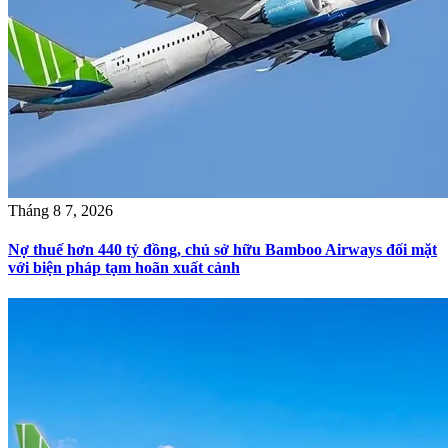
Tháng 8 7, 2026
Nợ thuế hơn 440 tỷ đồng, chủ sở hữu Bamboo Airways đối mặt
với biện pháp tạm hoãn xuất cảnh