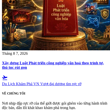
Tháng 8 7, 2026
Xây dựng Luật Phát triển công nghiệp văn hoá theo trình tự,
thủ tục rút gọn
flight_takeoff
Du Lịch Khám Phá VN
Vượt đại dương tìm rực rỡ
VỀ CHÚNG TÔI
Nơi nhịp đập rực rỡ của thế giới được gói ghém vào từng hành trình
độc bản, dẫn lối khát khao khám phá trong bạn.