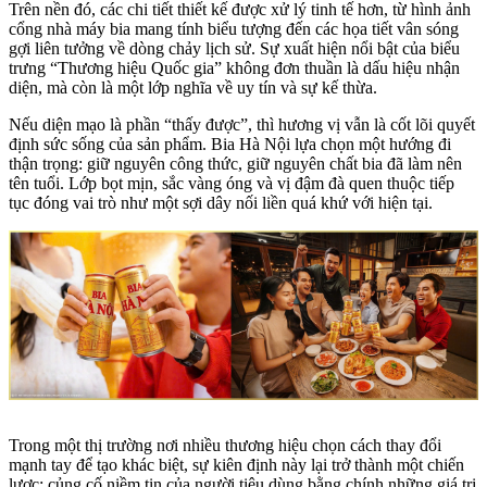
Trên nền đó, các chi tiết thiết kế được xử lý tinh tế hơn, từ hình ảnh
cổng nhà máy bia mang tính biểu tượng đến các họa tiết vân sóng
gợi liên tưởng về dòng chảy lịch sử. Sự xuất hiện nổi bật của biểu
trưng “Thương hiệu Quốc gia” không đơn thuần là dấu hiệu nhận
diện, mà còn là một lớp nghĩa về uy tín và sự kế thừa.
Nếu diện mạo là phần “thấy được”, thì hương vị vẫn là cốt lõi quyết
định sức sống của sản phẩm. Bia Hà Nội lựa chọn một hướng đi
thận trọng: giữ nguyên công thức, giữ nguyên chất bia đã làm nên
tên tuổi. Lớp bọt mịn, sắc vàng óng và vị đậm đà quen thuộc tiếp
tục đóng vai trò như một sợi dây nối liền quá khứ với hiện tại.
Trong một thị trường nơi nhiều thương hiệu chọn cách thay đổi
mạnh tay để tạo khác biệt, sự kiên định này lại trở thành một chiến
lược: củng cố niềm tin của người tiêu dùng bằng chính những giá trị