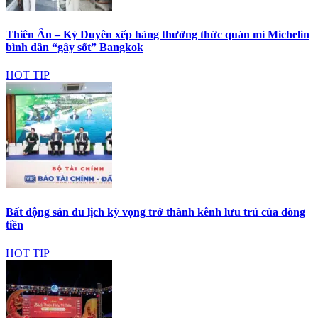
Thiên Ân – Kỳ Duyên xếp hàng thưởng thức quán mì Michelin
bình dân “gây sốt” Bangkok
HOT TIP
Bất động sản du lịch kỳ vọng trở thành kênh lưu trú của dòng
tiền
HOT TIP