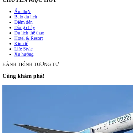
Ẩm thực
Balo du lịch
Điểm đến
Dòng chảy
Du lịch thể thao
Hotel & Resort
Kinh tế
Life Style
Xu hướng
HÀNH TRÌNH TƯƠNG TỰ
Cùng khám phá!