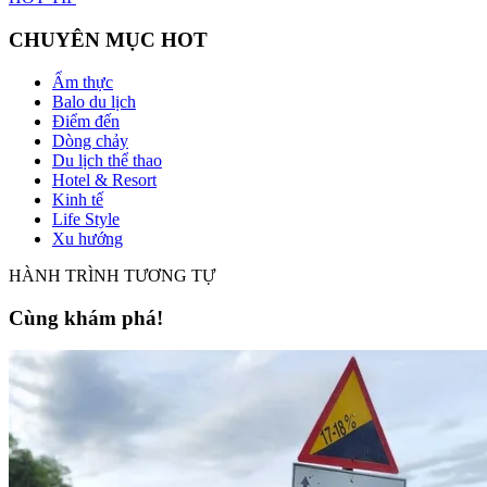
CHUYÊN MỤC HOT
Ẩm thực
Balo du lịch
Điểm đến
Dòng chảy
Du lịch thể thao
Hotel & Resort
Kinh tế
Life Style
Xu hướng
HÀNH TRÌNH TƯƠNG TỰ
Cùng khám phá!