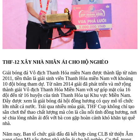
THF-12 XÂY NHÀ NHÂN ÁI CHO HỘ NGHÈO
Giải bóng đá Vô địch Thanh Hóa miền Nam được thành lập từ năm
2011, tiền thân là giải sinh viên Thanh Hóa miền Nam với khoảng
10 đội bóng tham dự. Từ năm 2014 giải đã phát triển và mở rộng
thành giải Vô địch Thanh Hóa Miền Nam với sự góp mặt của 16
đội đến từ 16 huyện của tỉnh Thanh Hóa tại Khu vực Miền Nam.
Đây được xem là giải bóng đá hội đồng hương có quy mô tổ chức
lớn nhất cả nước. Trải qua nhiều mùa giải, THF Cup không chỉ tạo
sân chơi thể thao chất lượng mà còn là cầu nối tình đồng hương, nơi
sẻ chia lòng nhân ái đối với bà con gặp hoàn cảnh khó khăn tại quê
nhà.
Năm nay, Ban tổ chức giải đấu đã kết hợp cùng CLB từ thiện Âm
vang sông Mã xây dựng nhà nhân ái cho hộ nghèo. Cụ thể, trong