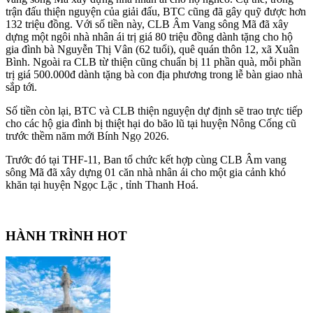
trận đấu thiện nguyện của giải đấu, BTC cũng đã gây quỹ được hơn
132 triệu đồng. Với số tiền này, CLB Âm Vang sông Mã đã xây
dựng một ngôi nhà nhân ái trị giá 80 triệu đồng dành tặng cho hộ
gia đình bà Nguyễn Thị Vân (62 tuổi), quê quán thôn 12, xã Xuân
Bình. Ngoài ra CLB từ thiện cũng chuẩn bị 11 phần quà, mỗi phần
trị giá 500.000đ dành tặng bà con địa phương trong lễ bàn giao nhà
sắp tới.
Số tiền còn lại, BTC và CLB thiện nguyện dự định sẽ trao trực tiếp
cho các hộ gia đình bị thiệt hại do bão lũ tại huyện Nông Cống cũ
trước thềm năm mới Bính Ngọ 2026.
Trước đó tại THF-11, Ban tổ chức kết hợp cùng CLB Âm vang
sông Mã đã xây dựng 01 căn nhà nhân ái cho một gia cảnh khó
khăn tại huyện Ngọc Lặc , tỉnh Thanh Hoá.
HÀNH TRÌNH HOT