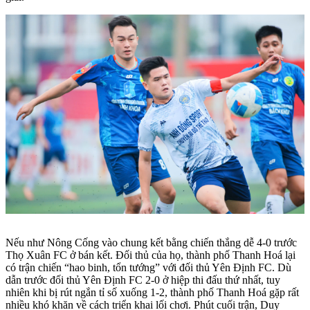
Nếu như Nông Cống vào chung kết bằng chiến thắng dễ 4-0 trước
Thọ Xuân FC ở bán kết. Đối thủ của họ, thành phố Thanh Hoá lại
có trận chiến “hao binh, tổn tướng” với đối thủ Yên Định FC. Dù
dẫn trước đối thủ Yên Định FC 2-0 ở hiệp thi đấu thứ nhất, tuy
nhiên khi bị rút ngắn tỉ số xuống 1-2, thành phố Thanh Hoá gặp rất
nhiều khó khăn về cách triển khai lối chơi. Phút cuối trận, Duy