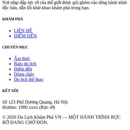
Nơi nhịp đập rực rỡ của thế giới được gói ghém vào từng hành trình
độc bản, dẫn lối khát khao khám phá trong bạn.
KHÁM PHÁ
LIÊN HỆ
ĐIỂM ĐẾN
CHUYÊN MỤC
Ẩm thực
Balo du lịch
Điểm đến
Dòng chảy
Du lịch thể thao
KẾT NỐI
Số 123 Phố Dương Quang, Hà Nội
Hotline: 1900 xxxx (Rực rỡ)
© 2026 Du Lịch Khám Phá VN — MỘT HÀNH TRÌNH RỰC
RỠ ĐANG CHỜ ĐÓN.