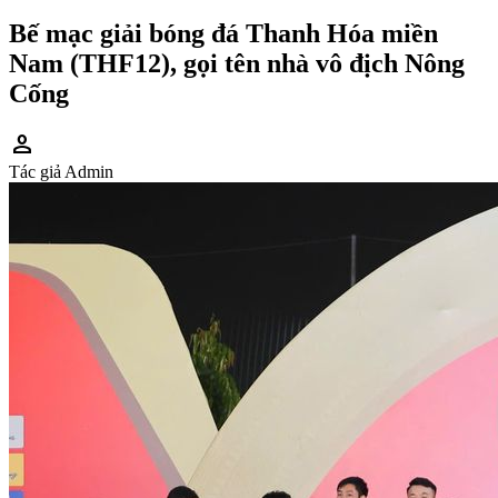
Bế mạc giải bóng đá Thanh Hóa miền
Nam (THF12), gọi tên nhà vô địch Nông
Cống
person
Tác giả
Admin