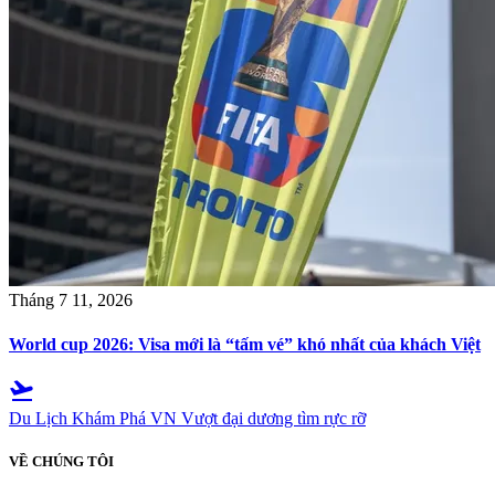
Tháng 7 11, 2026
World cup 2026: Visa mới là “tấm vé” khó nhất của khách Việt
flight_takeoff
Du Lịch Khám Phá VN
Vượt đại dương tìm rực rỡ
VỀ CHÚNG TÔI