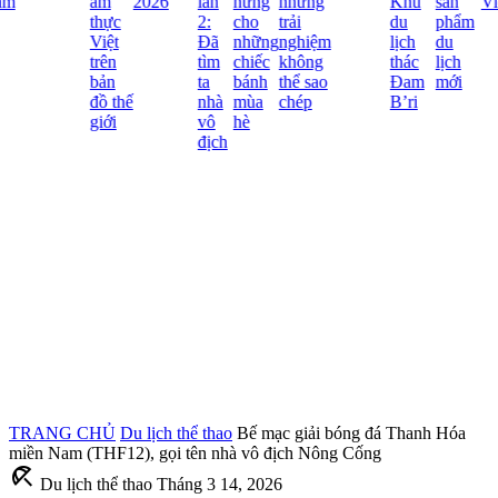
m
ẩm
2026
lần
hứng
những
Khu
sản
Vi
thực
2:
cho
trải
du
phẩm
Việt
Đã
những
nghiệm
lịch
du
trên
tìm
chiếc
không
thác
lịch
bản
ta
bánh
thể sao
Đam
mới
đồ thế
nhà
mùa
chép
B’ri
giới
vô
hè
địch
TRANG CHỦ
Du lịch thể thao
Bế mạc giải bóng đá Thanh Hóa
miền Nam (THF12), gọi tên nhà vô địch Nông Cống
beach_access
Du lịch thể thao
Tháng 3 14, 2026