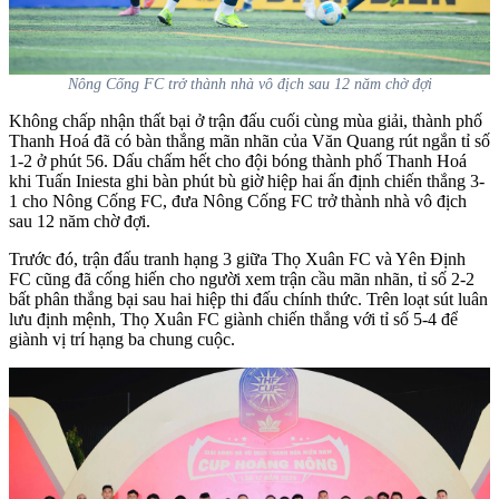
Nông Cống FC trở thành nhà vô địch sau 12 năm chờ đợi
Không chấp nhận thất bại ở trận đấu cuối cùng mùa giải, thành phố
Thanh Hoá đã có bàn thắng mãn nhãn của Văn Quang rút ngắn tỉ số
1-2 ở phút 56. Dấu chấm hết cho đội bóng thành phố Thanh Hoá
khi Tuấn Iniesta ghi bàn phút bù giờ hiệp hai ấn định chiến thắng 3-
1 cho Nông Cống FC, đưa Nông Cống FC trở thành nhà vô địch
sau 12 năm chờ đợi.
Trước đó, trận đấu tranh hạng 3 giữa Thọ Xuân FC và Yên Định
FC cũng đã cống hiến cho người xem trận cầu mãn nhãn, tỉ số 2-2
bất phân thắng bại sau hai hiệp thi đấu chính thức. Trên loạt sút luân
lưu định mệnh, Thọ Xuân FC giành chiến thắng với tỉ số 5-4 để
giành vị trí hạng ba chung cuộc.